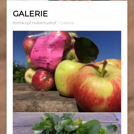
GALERIE
Rothkopf Hubertushof
>
Galerie