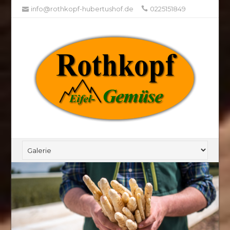
info@rothkopf-hubertushof.de
0225151849