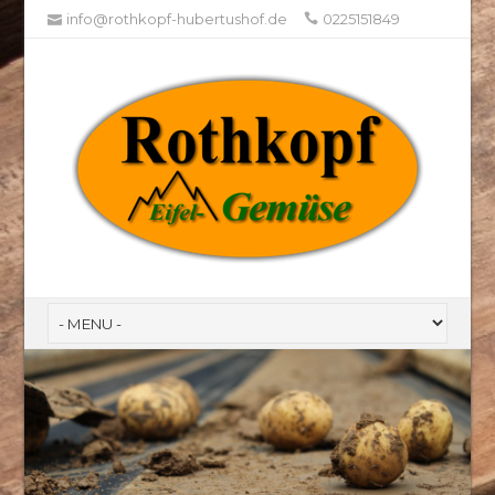
info@rothkopf-hubertushof.de
0225151849