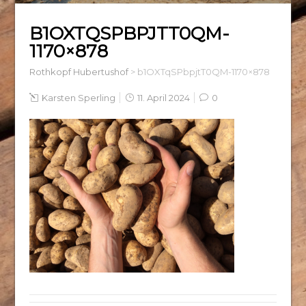
B1OXTQSPBPJTT0QM-
1170×878
Rothkopf Hubertushof
>
b1OXTqSPbpjtT0QM-1170×878
Karsten Sperling
11. April 2024
0