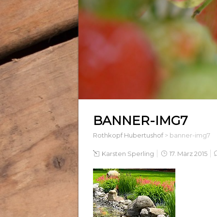
BANNER-IMG7
Rothkopf Hubertushof
>
banner-img7
Karsten Sperling
17. März 2015