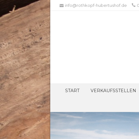
info@rothkopf-hubertushof.de
0
START
VERKAUFSSTELLEN