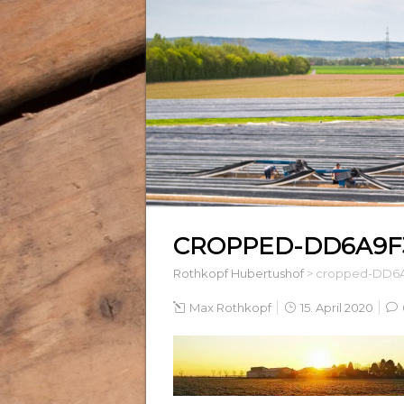
CROPPED-DD6A9F3
Rothkopf Hubertushof
>
cropped-DD6A
Max Rothkopf
15. April 2020