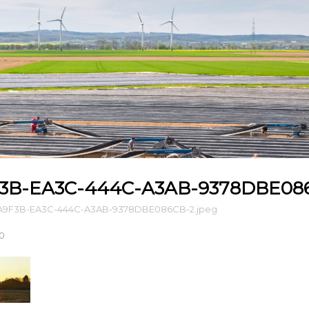
B-EA3C-444C-A3AB-9378DBE086
9F3B-EA3C-444C-A3AB-9378DBE086CB-2.jpeg
0