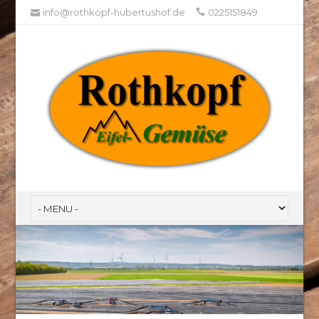
info@rothkopf-hubertushof.de
0225151849