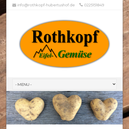
info@rothkopf-hubertushof.de
0225151849