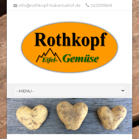
info@rothkopf-hubertushof.de
0225151849