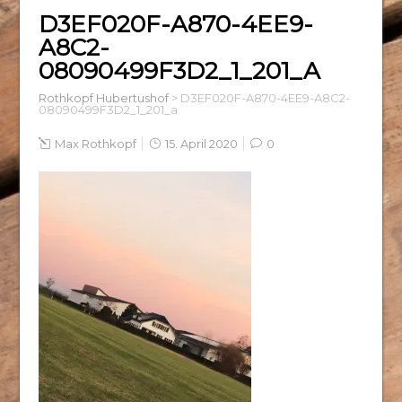
D3EF020F-A870-4EE9-
A8C2-
08090499F3D2_1_201_A
Rothkopf Hubertushof
>
D3EF020F-A870-4EE9-A8C2-
08090499F3D2_1_201_a
Max Rothkopf
15. April 2020
0