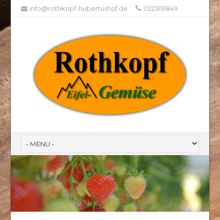
info@rothkopf-hubertushof.de
0225151849