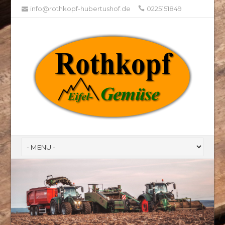
info@rothkopf-hubertushof.de
0225151849