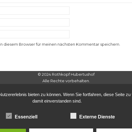
in diesem Browser für meinen nächsten Kommentar speichern.
© 2024 Rothkopf Hubertushof
Alle Rechte vorbehalten.
tzererlebnis bieten zu können. Wenn Sie fortfahren, diese Seite z
damit einverstanden sind.
Essenziell
Externe Dienste