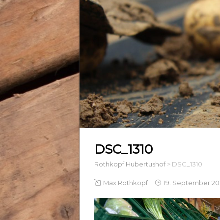
DSC_1310
Rothkopf Hubertushof
>
DSC_1310
Max Rothkopf
19. September 20