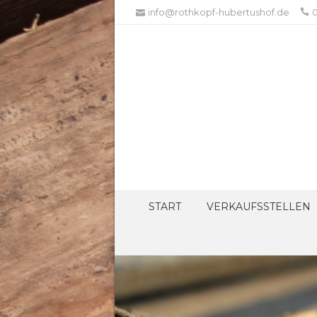
info@rothkopf-hubertushof.de
0
START
VERKAUFSSTELLEN