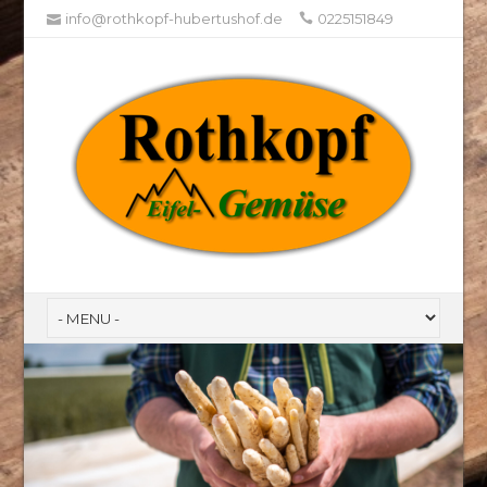
info@rothkopf-hubertushof.de
0225151849