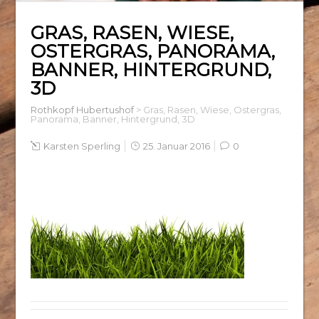
GRAS, RASEN, WIESE,
OSTERGRAS, PANORAMA,
BANNER, HINTERGRUND,
3D
Rothkopf Hubertushof
>
Gras, Rasen, Wiese, Ostergras,
Panorama, Banner, Hintergrund, 3D
Karsten Sperling
25. Januar 2016
0