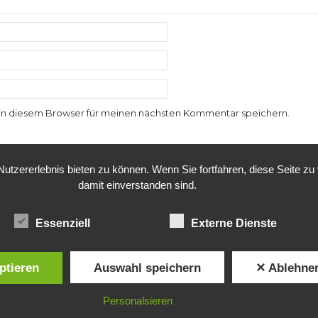
in diesem Browser für meinen nächsten Kommentar speichern.
tzererlebnis bieten zu können. Wenn Sie fortfahren, diese Seite z
damit einverstanden sind.
© 2024 Rothkopf Hubertushof
Alle Rechte vorbehalten.
Essenziell
Externe Dienste
ptieren
Auswahl speichern
✕ Ablehne
Personalsieren