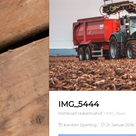
IMG_5444
Rothkopf Hubertushof
>
IMG_5444
Karsten Sperling
21. Januar 2016