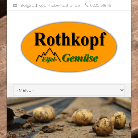
info@rothkopf-hubertushof.de
0225151849