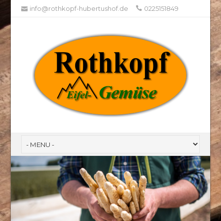
info@rothkopf-hubertushof.de
0225151849