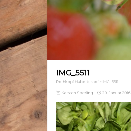
IMG_5511
Rothkopf Hubertushof
>
IMG_5511
Karsten Sperling
20. Januar 2016