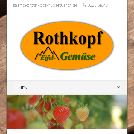
info@rothkopf-hubertushof.de
0225151849