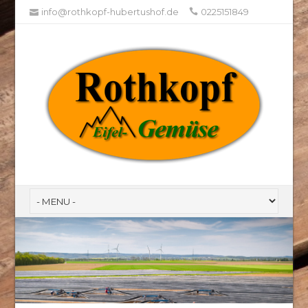
info@rothkopf-hubertushof.de
0225151849