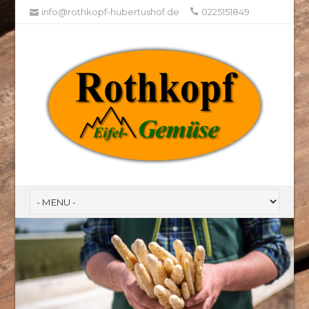
info@rothkopf-hubertushof.de
0225151849