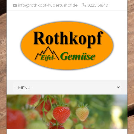
info@rothkopf-hubertushof.de
0225151849