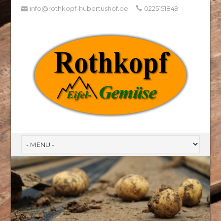
info@rothkopf-hubertushof.de
0225151849