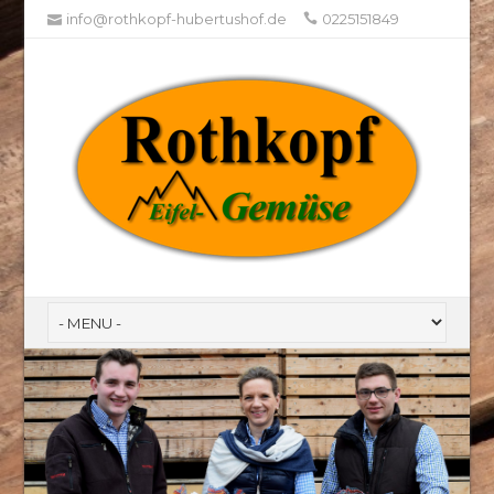
info@rothkopf-hubertushof.de
0225151849