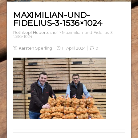
MAXIMILIAN-UND-
FIDELIUS-3-1536×1024
Rothkopf Hubertushof
>
Maximilian-und-Fidelius-3-
1536×1024
Karsten Sperling
11. April 2024
0