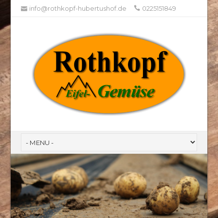
info@rothkopf-hubertushof.de
0225151849