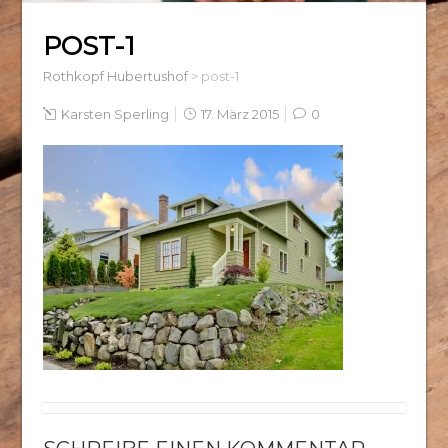
POST-1
Rothkopf Hubertushof
>
post-1
Karsten Sperling
17. März 2015
0