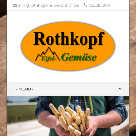
info@rothkopf-hubertushof.de
0225151849