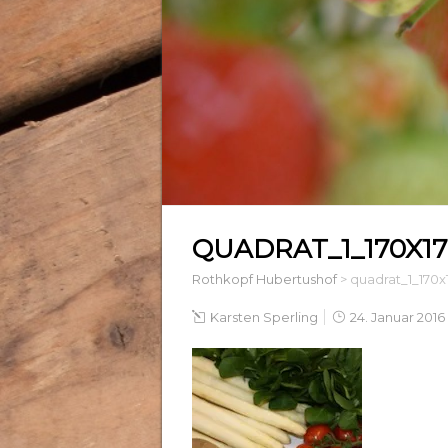
QUADRAT_1_170X17
Rothkopf Hubertushof
>
quadrat_1_170x
Karsten Sperling
24. Januar 2016